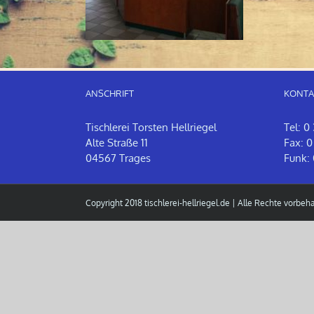
ANSCHRIFT
KONTA
Tischlerei Torsten Hellriegel
Tel: 0
Alte Straße 11
Fax: 0
04567 Trages
Funk: 
Copyright 2018
tischlerei-hellriegel.de
| Alle Rechte vorbeha