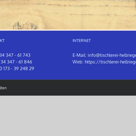
KT
INTERNET
 34 347 - 61 743
E-Mail:
info@tischlerei-hellrieg
 34 347 - 61 846
Web:
https://tischlerei-hellrieg
0 173 - 39 248 29
lten