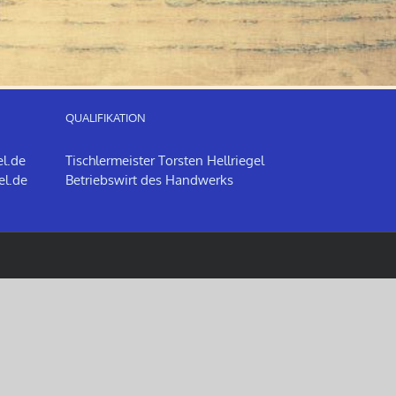
QUALIFIKATION
el.de
Tischlermeister Torsten Hellriegel
el.de
Betriebswirt des Handwerks