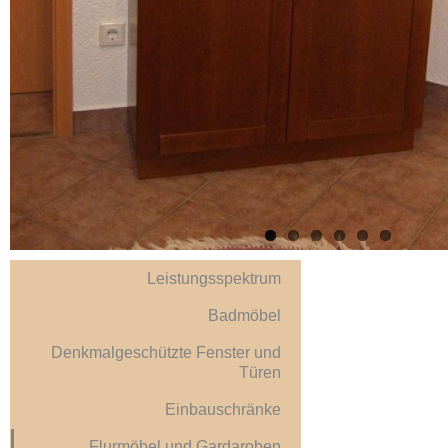
Leistungsspektrum
Badmöbel
Denkmalgeschützte Fenster und
Türen
Einbauschränke
Flurmöbel und Gardaroben