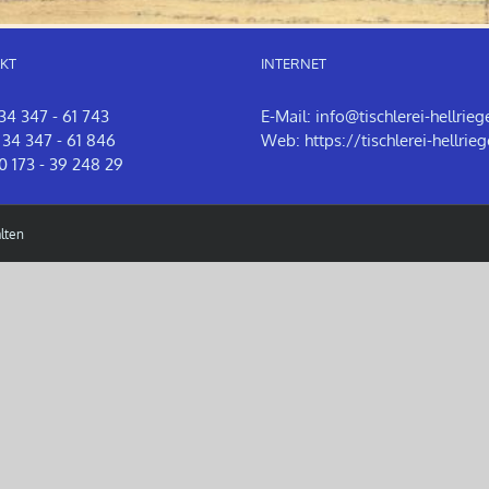
KT
INTERNET
 34 347 - 61 743
E-Mail:
info@tischlerei-hellrieg
 34 347 - 61 846
Web:
https://tischlerei-hellrieg
0 173 - 39 248 29
lten