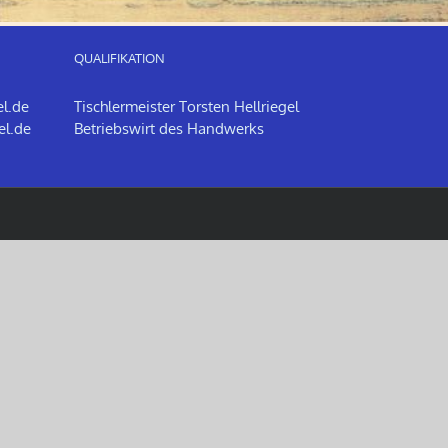
QUALIFIKATION
el.de
Tischlermeister Torsten Hellriegel
el.de
Betriebswirt des Handwerks