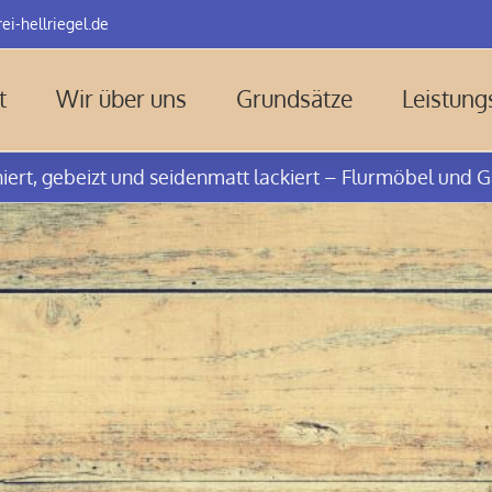
ei-hellriegel.de
t
Wir über uns
Grundsätze
Leistun
rt, gebeizt und seidenmatt lackiert – Flurmöbel und Ga