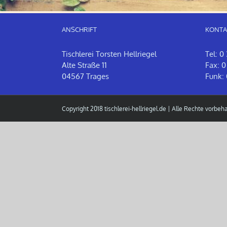
ANSCHRIFT
KONTA
Tischlerei Torsten Hellriegel
Tel: 0
Alte Straße 11
Fax: 0
04567 Trages
Funk: 
Copyright 2018
tischlerei-hellriegel.de
| Alle Rechte vorbeha