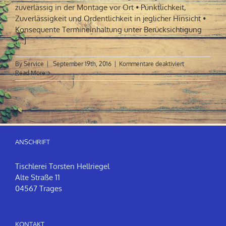
zuverlässig in der Montage vor Ort • Pünktlichkeit,
Zuverlässigkeit und Ordentlichkeit in jeglicher Hinsicht •
Konsequente Termineinhaltung unter Berücksichtigung
[...]
für
By
Service
|
September 19th, 2016
|
Kommentare deaktiviert
Grundsätze
Read More
ANSCHRIFT
Tischlerei Torsten Hellriegel
Alte Straße 11
04567 Trages
KONTAKT