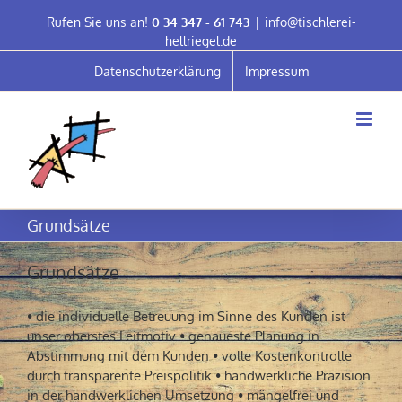
Skip
Rufen Sie uns an!
0 34 347 - 61 743
|
info@tischlerei-
to
hellriegel.de
content
Datenschutzerklärung
Impressum
Grundsätze
Grundsätze
• die individuelle Betreuung im Sinne des Kunden ist
unser oberstes Leitmotiv • genaueste Planung in
Abstimmung mit dem Kunden • volle Kostenkontrolle
durch transparente Preispolitik • handwerkliche Präzision
in der handwerklichen Umsetzung • mängelfrei und