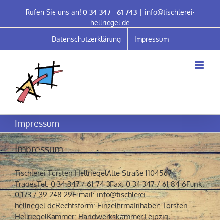
Skip
Rufen Sie uns an!
0 34 347 - 61 743
|
info@tischlerei-
to
hellriegel.de
content
Datenschutzerklärung
Impressum
Impressum
Impressum
Tischlerei Torsten HellriegelAlte Straße 1104567
TragesTel: 0 34 347 / 61 74 3Fax: 0 34 347 / 61 84 6Funk:
0 173 / 39 248 29E-mail: info@tischlerei-
hellriegel.deRechtsform: EinzelfirmaInhaber: Torsten
HellriegelKammer: Handwerkskammer Leipzig,