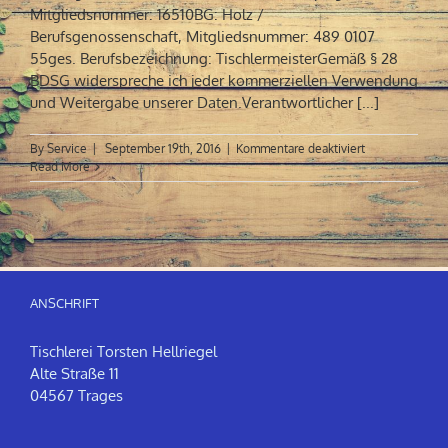
Mitgliedsnummer: 16510BG: Holz /
Berufsgenossenschaft, Mitgliedsnummer: 489 0107
55ges. Berufsbezeichnung: TischlermeisterGemäß § 28
BDSG widerspreche ich jeder kommerziellen Verwendung
und Weitergabe unserer Daten.Verantwortlicher [...]
für
By
Service
|
September 19th, 2016
|
Kommentare deaktiviert
Impressum
Read More
ANSCHRIFT
Tischlerei Torsten Hellriegel
Alte Straße 11
04567 Trages