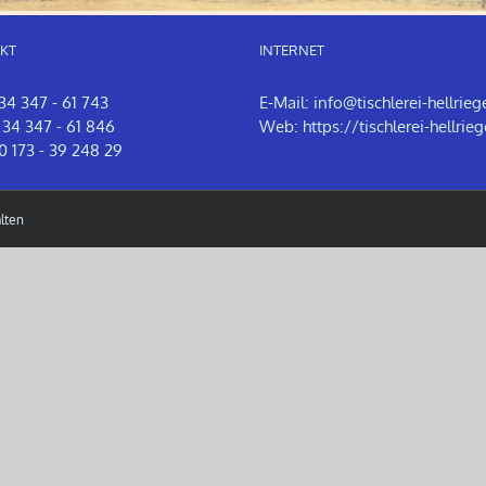
KT
INTERNET
 34 347 - 61 743
E-Mail:
info@tischlerei-hellrieg
 34 347 - 61 846
Web:
https://tischlerei-hellrieg
0 173 - 39 248 29
lten