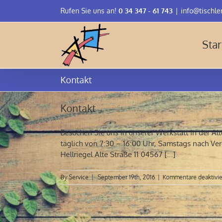
Skip
Rufen Sie uns an!
0 34 347 - 61 743
|
info@tischler
to
content
Star
Kontakt
Kontakt
Besuchen Sie uns in unserer Werkstatt in der Al
täglich von 7:30 – 16:00 Uhr, Samstags nach Ver
Hellriegel Alte Straße 11 04567 [...]
By
Service
|
September 19th, 2016
|
Kommentare deaktivie