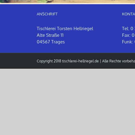
ANSCHRIFT
KONTA
Tischlerei Torsten Hellriegel
Tel: 0
Alte Straße 11
Fax: 0
04567 Trages
Funk: 
Copyright 2018
tischlerei-hellriegel.de
| Alle Rechte vorbeha