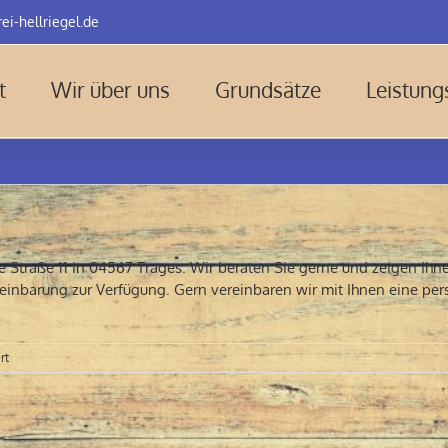
ei-hellriegel.de
t
Wir über uns
Grundsätze
Leistun
te Straße 11 in 04567 Trages. Wir beraten Sie gerne und zeigen Ihn
einbarung zur Verfügung. Gern vereinbaren wir mit Ihnen eine pers
für
rt
Kontakt