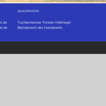
QUALIFIKATION
el.de
Tischlermeister Torsten Hellriegel
el.de
Betriebswirt des Handwerks