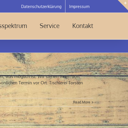
Datenschutzerklärung
Impressum
gsspektrum
Service
Kontakt
en, was möglich ist. Wir stehen Ihnen dort
önlichen Termin vor Ort. Tischlerei Torsten
Read More