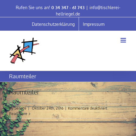
Skip
Rufen Sie uns an!
0 34 347 - 61 743
|
info@tischlerei-
to
hellriegel.de
content
Datenschutzerklärung
Impressum
Raumteiler
Raumteiler
für
By
Service
|
Oktober 24th, 2016
|
Kommentare deaktiviert
Raumteiler
Read More